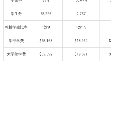
卒業率
87%
56.47%
53
学生数
58,226
2,757
4
教授学生比率
1対8
1対15
1
学部学費
$58,168
$18,269
$2
大学院学費
$39,592
$19,591
$1