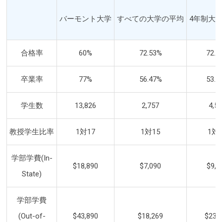
バーモント大学
すべての大学の平均
4年制大
合格率
60%
72.53%
72.0
卒業率
77%
56.47%
53.6
学生数
13,826
2,757
4,5
教授学生比率
1対17
1対15
1対
学部学費(In-
$18,890
$7,090
$9,1
State)
学部学費
(Out-of-
$43,890
$18,269
$23,