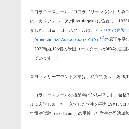
ロヨラロースクール（ロヨラメリーマウント大学
は、カリフォルニア州Los Angelesに位置し、19
ました。ロヨラロースクールは、
アメリカの弁護
（American Bar Association - ABA）
の認証を受
（2023現在196個の米国ロースクールがABAの認
しています。）
ロヨラメリーマウント大学は、私立であり、総10,
ロヨラロースクールの授業料は$63,412です。合格率
ルに入学しました。入学した学生の平均LSATスコア
て司法試験（Bar Exam）の受験した学生の司法試験