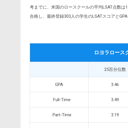
考までに、米国のロースクールの平均LSAT点数は1
合格し、最終登録303人の学生のLSATスコアとGP
ロヨラロースク
25百分位数
GPA
3.46
Full-Time
3.49
Part-Time
3.19