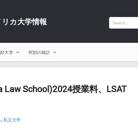
- アメリカ大学情報
選好大学
州別の統計
aw School)2024授業料、LSAT
ル
,
私立大学