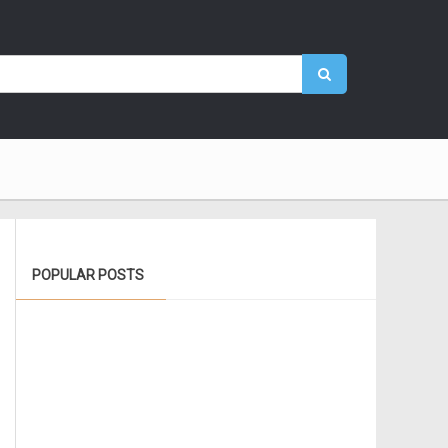
POPULAR POSTS