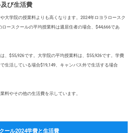
料及び生活費
や大学院の授業料よりも高くなります。2024年ロヨラロースク
のロースクールの平均授業料は週居住者の場合、$44,666であ
55,926です。大学院の平均授業料は、$55,926です。学費
生活している場合$19,149、キャンパス外で生活する場合
授業料やその他の生活費を示しています。
クール2024学費と生活費