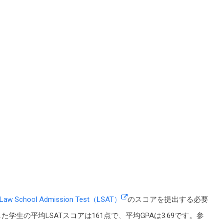
Law School Admission Test（LSAT）
のスコアを提出する必要
学生の平均LSATスコアは161点で、平均GPAは3.69です。参