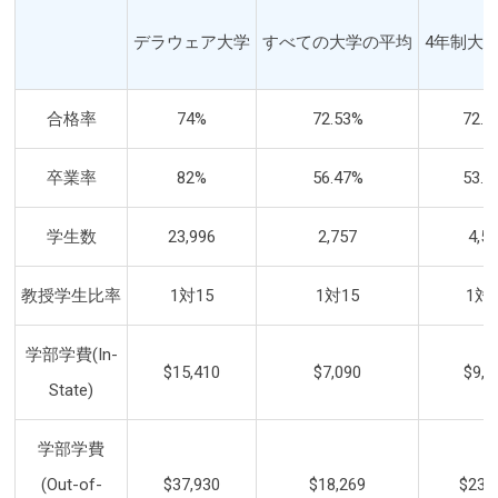
デラウェア大学
すべての大学の平均
4年制大
合格率
74%
72.53%
72.0
卒業率
82%
56.47%
53.6
学生数
23,996
2,757
4,5
教授学生比率
1対15
1対15
1対
学部学費(In-
$15,410
$7,090
$9,1
State)
学部学費
(Out-of-
$37,930
$18,269
$23,