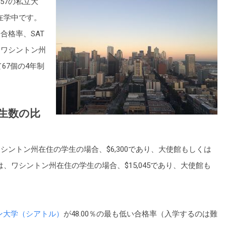
57の私立大
に在学中です。
合格率、SAT
にワシントン州
67個の4年制
生数の比
ントン州在住の学生の場合、$6,300であり、大使館もしくは
は、ワシントン州在住の学生の場合、$15,045であり、大使館も
ン大学（シアトル）
が48.00％の最も低い合格率（入学するのは難