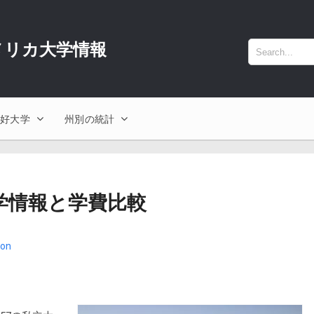
- アメリカ大学情報
選好大学
州別の統計
入学情報と学費比較
ton