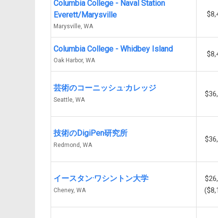
Columbia College - Naval Station
$8,
Everett/Marysville
Marysville, WA
Columbia College - Whidbey Island
$8,
Oak Harbor, WA
芸術のコーニッシュ·カレッジ
$36
Seattle, WA
技術のDigiPen研究所
$36
Redmond, WA
イースタン·ワシントン大学
$26
($8,
Cheney, WA