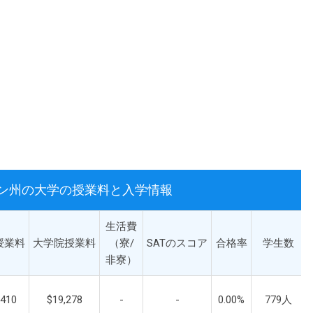
トン州の大学の授業料と入学情報
生活費
授業料
大学院授業料
（寮/
SATのスコア
合格率
学生数
非寮）
,410
$19,278
-
-
0.00%
779人